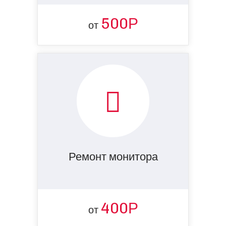
500Р
от
Ремонт монитора
400Р
от